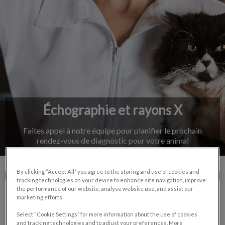
IvcPractices.HeaderNav.Search.Label
Envoyer
Échographie et rayons X
Faites appel à notre équipe pour planifier le prochain
rendez-vous de diagnostic pour votre animal
By clicking “Accept All” you agree to the storing and use of cookies and
Contactez-nous
tracking technologies on your device to enhance site navigation, improve
the performance of our website, analyse website use, and assist our
marketing efforts.
Select “Cookie Settings” for more information about the use of cookies
and tracking technologies and to adjust your preferences. More