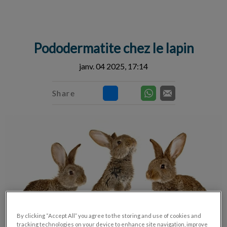
IvcPractices.HeaderNav.Search.Label
Envoyer
Pododermatite chez le lapin
janv. 04 2025, 17:14
Share
By clicking “Accept All” you agree to the storing and use of cookies and
tracking technologies on your device to enhance site navigation, improve