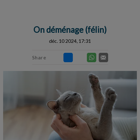
IvcPractices.HeaderNav.Search.Label
Envoyer
On déménage (félin)
déc. 10 2024, 17:31
Share