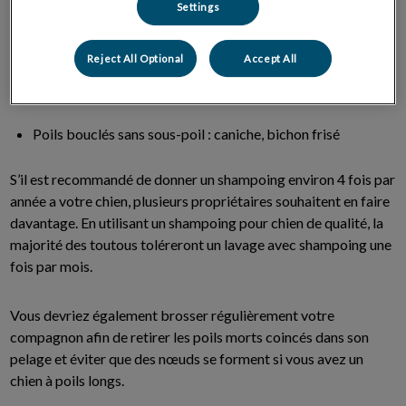
Settings
Poils courts avec peu de sous-poil: boxer, teckels
Reject All Optional
Accept All
Poils longs avec sous-poils: Golden Retreiver, Samoyède
Poils bouclés sans sous-poil : caniche, bichon frisé
S’il est recommandé de donner un shampoing environ 4 fois par
année a votre chien, plusieurs propriétaires souhaitent en faire
davantage. En utilisant un shampoing pour chien de qualité, la
majorité des toutous toléreront un lavage avec shampoing une
fois par mois.
Vous devriez également brosser régulièrement votre
compagnon afin de retirer les poils morts coincés dans son
pelage et éviter que des nœuds se forment si vous avez un
chien à poils longs.