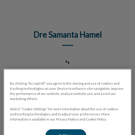
IvcPractices.HeaderNav.Search.Label
Envoyer
Dre Samanta Hamel
🐾
By clicking “Accept All” you agree to the storing and use of cookies and
tracking technologies on your device to enhance site navigation, improve
the performance of our website, analyse website use, and assist our
marketing efforts.
Select “Cookie Settings” for more information about the use of cookies
and tracking technologies and to adjust your preferences. More
information is available in our Privacy Notice and Cookie Policy.